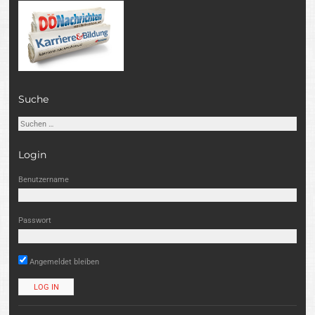
Suche
Suchen
nach:
Login
Benutzername
Passwort
Angemeldet bleiben