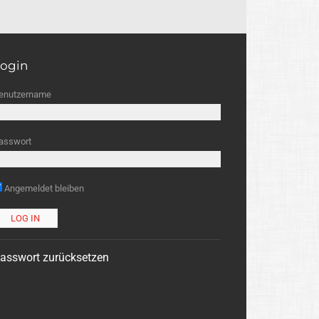
ogin
enutzername
asswort
Angemeldet bleiben
asswort zurücksetzen