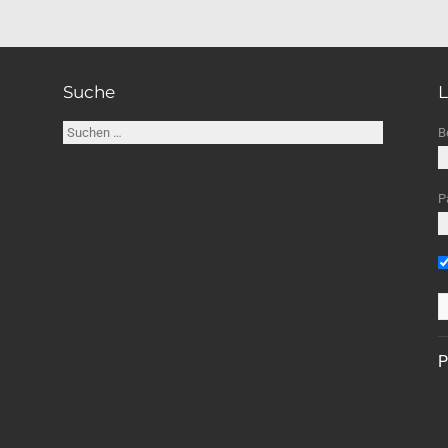
Suche
L
Suchen
B
nach:
P
P