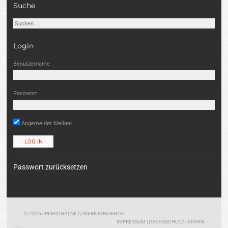
Suche
Suchen
nach:
Login
Benutzername
Passwort
Angemeldet bleiben
Passwort zurücksetzen
© 2026 - PERSONALNETZWERK INNVIERTEL
IMPRESSUM
|
DATENSCHUTZ
|
ADMIN