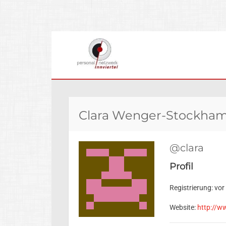
ZUM
INHALT
SPRINGEN
Clara Wenger-Stockha
@clara
Profil
Registrierung: vo
Website:
http://w