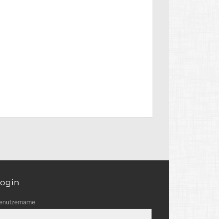
ogin
enutzername