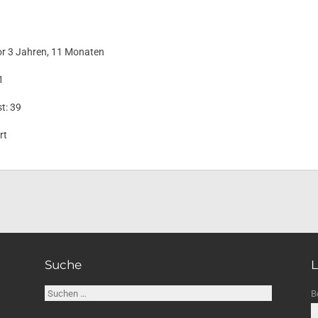
vor 3 Jahren, 11 Monaten
1
t: 39
rt
Suche
L
Suchen
B
nach: