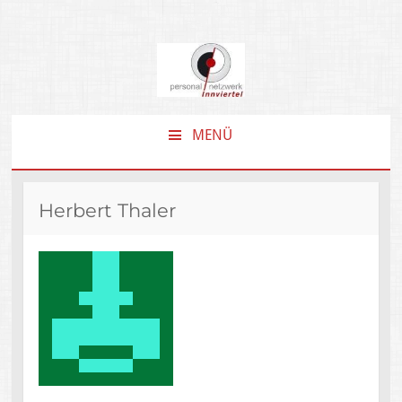
MENÜ
ZUM
INHALT
SPRINGEN
Herbert Thaler