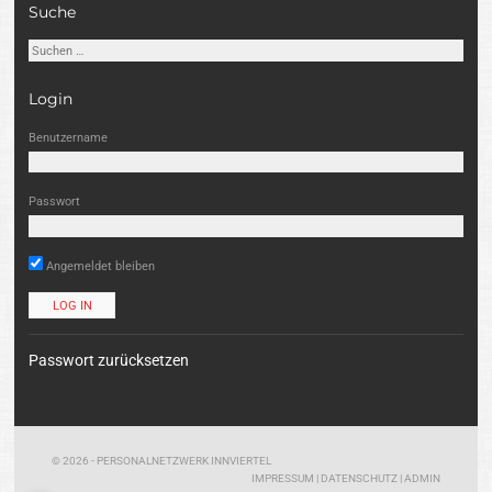
Suche
Suchen
nach:
Login
Benutzername
Passwort
Angemeldet bleiben
Passwort zurücksetzen
© 2026 - PERSONALNETZWERK INNVIERTEL
IMPRESSUM
|
DATENSCHUTZ
|
ADMIN