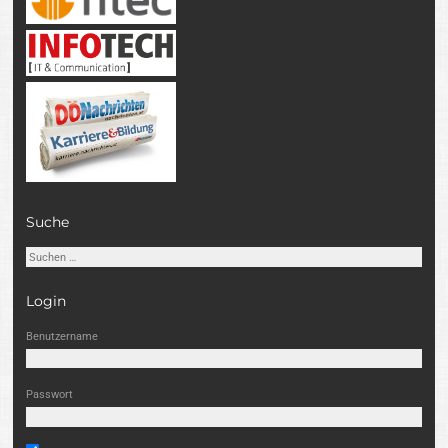
Suche
Suchen
nach:
Login
Benutzername
Passwort