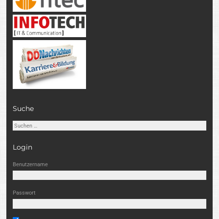
Suche
Suchen
nach:
Login
Benutzername
Passwort