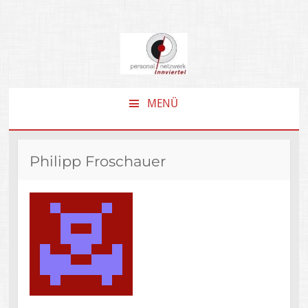
MENÜ
ZUM
INHALT
SPRINGEN
Philipp Froschauer