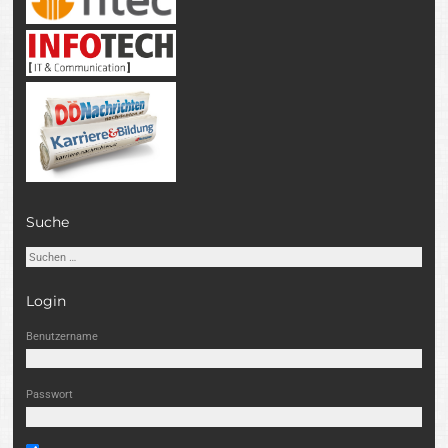
Suche
Suchen
nach:
Login
Benutzername
Passwort