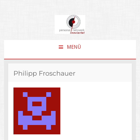
MENÜ
ZUM
INHALT
SPRINGEN
Philipp Froschauer